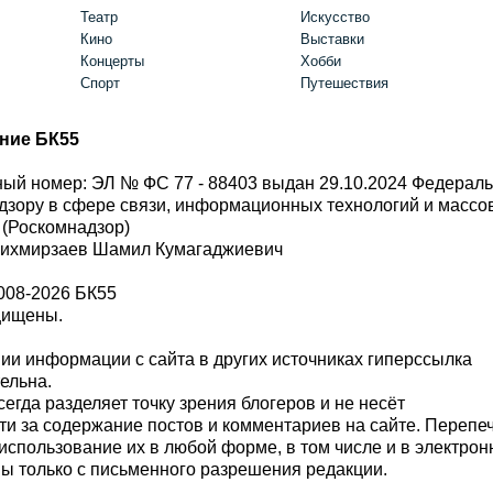
Театр
Искусство
Кино
Выставки
Концерты
Хобби
Спорт
Путешествия
ние БК55
ый номер: ЭЛ № ФС 77 - 88403 выдан 29.10.2024 Федерал
дзору в сфере связи, информационных технологий и масс
 (Роскомнадзор)
Шихмирзаев Шамил Кумагаджиевич
008-2026 БК55
щищены.
и информации с сайта в других источниках гиперссылка
тельна.
сегда разделяет точку зрения блогеров и не несёт
ти за содержание постов и комментариев на сайте. Перепе
использование их в любой форме, в том числе и в электро
 только с письменного разрешения редакции.