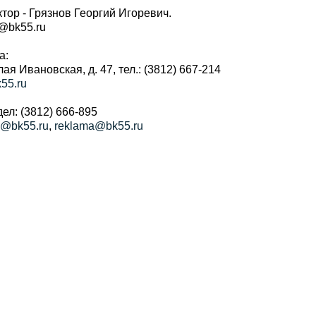
тор - Грязнов Георгий Игоревич.
r@bk55.ru
а:
алая Ивановская, д. 47, тел.: (3812) 667-214
55.ru
ел: (3812) 666-895
a@bk55.ru
,
reklama@bk55.ru