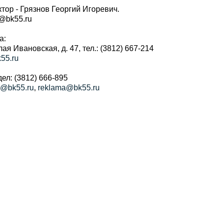
тор - Грязнов Георгий Игоревич.
r@bk55.ru
а:
алая Ивановская, д. 47, тел.: (3812) 667-214
55.ru
ел: (3812) 666-895
a@bk55.ru
,
reklama@bk55.ru