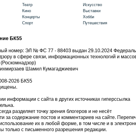
Театр
Искусство
Кино
Выставки
Концерты
Хобби
Спорт
Путешествия
ние БК55
ый номер: ЭЛ № ФС 77 - 88403 выдан 29.10.2024 Федерал
дзору в сфере связи, информационных технологий и масс
 (Роскомнадзор)
Шихмирзаев Шамил Кумагаджиевич
008-2026 БК55
щищены.
и информации с сайта в других источниках гиперссылка
тельна.
сегда разделяет точку зрения блогеров и не несёт
ти за содержание постов и комментариев на сайте. Перепе
использование их в любой форме, в том числе и в электро
 только с письменного разрешения редакции.