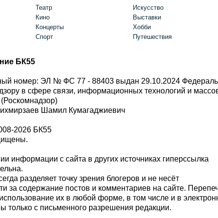
Театр
Искусство
Кино
Выставки
Концерты
Хобби
Спорт
Путешествия
ние БК55
ый номер: ЭЛ № ФС 77 - 88403 выдан 29.10.2024 Федерал
дзору в сфере связи, информационных технологий и масс
 (Роскомнадзор)
Шихмирзаев Шамил Кумагаджиевич
008-2026 БК55
щищены.
и информации с сайта в других источниках гиперссылка
тельна.
сегда разделяет точку зрения блогеров и не несёт
ти за содержание постов и комментариев на сайте. Перепе
использование их в любой форме, в том числе и в электро
 только с письменного разрешения редакции.