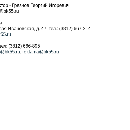
тор - Грязнов Георгий Игоревич.
r@bk55.ru
а:
алая Ивановская, д. 47, тел.: (3812) 667-214
55.ru
ел: (3812) 666-895
a@bk55.ru
,
reklama@bk55.ru