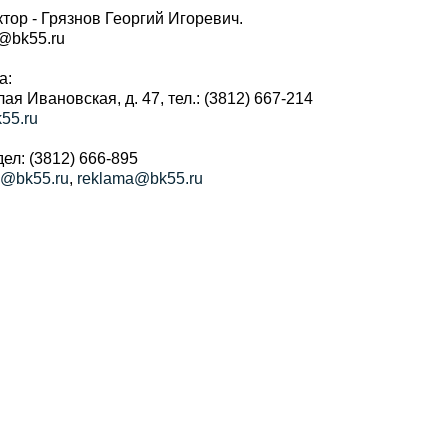
тор - Грязнов Георгий Игоревич.
r@bk55.ru
а:
алая Ивановская, д. 47, тел.: (3812) 667-214
55.ru
ел: (3812) 666-895
a@bk55.ru
,
reklama@bk55.ru