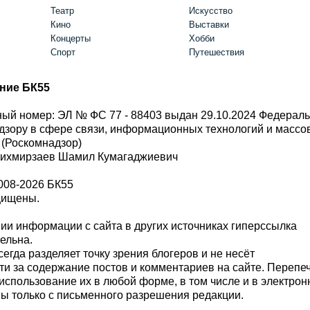
Театр
Искусство
Кино
Выставки
Концерты
Хобби
Спорт
Путешествия
ние БК55
ый номер: ЭЛ № ФС 77 - 88403 выдан 29.10.2024 Федерал
дзору в сфере связи, информационных технологий и масс
 (Роскомнадзор)
Шихмирзаев Шамил Кумагаджиевич
008-2026 БК55
щищены.
и информации с сайта в других источниках гиперссылка
тельна.
сегда разделяет точку зрения блогеров и не несёт
ти за содержание постов и комментариев на сайте. Перепе
использование их в любой форме, в том числе и в электро
 только с письменного разрешения редакции.