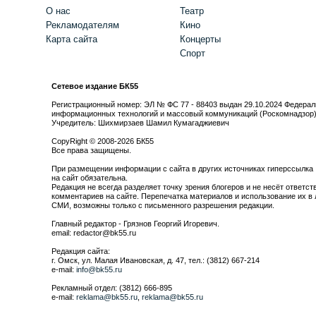
О нас
Театр
Рекламодателям
Кино
Карта сайта
Концерты
Спорт
Сетевое издание БК55
Регистрационный номер: ЭЛ № ФС 77 - 88403 выдан 29.10.2024 Федерал
информационных технологий и массовый коммуникаций (Роскомнадзор
Учредитель: Шихмирзаев Шамил Кумагаджиевич
CopyRight © 2008-2026 БК55
Все права защищены.
При размещении информации с сайта в других источниках гиперссылка
на сайт обязательна.
Редакция не всегда разделяет точку зрения блогеров и не несёт ответст
комментариев на сайте. Перепечатка материалов и использование их в 
СМИ, возможны только с письменного разрешения редакции.
Главный редактор - Грязнов Георгий Игоревич.
email: redactor@bk55.ru
Редакция сайта:
г. Омск, ул. Малая Ивановская, д. 47, тел.: (3812) 667-214
e-mail:
info@bk55.ru
Рекламный отдел: (3812) 666-895
e-mail:
reklama@bk55.ru
,
reklama@bk55.ru