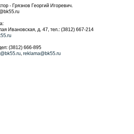
тор - Грязнов Георгий Игоревич.
r@bk55.ru
а:
алая Ивановская, д. 47, тел.: (3812) 667-214
55.ru
ел: (3812) 666-895
a@bk55.ru
,
reklama@bk55.ru