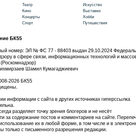
Театр
Искусство
Кино
Выставки
Концерты
Хобби
Спорт
Путешествия
ние БК55
ый номер: ЭЛ № ФС 77 - 88403 выдан 29.10.2024 Федерал
дзору в сфере связи, информационных технологий и масс
 (Роскомнадзор)
Шихмирзаев Шамил Кумагаджиевич
008-2026 БК55
щищены.
и информации с сайта в других источниках гиперссылка
тельна.
сегда разделяет точку зрения блогеров и не несёт
ти за содержание постов и комментариев на сайте. Перепе
использование их в любой форме, в том числе и в электро
 только с письменного разрешения редакции.