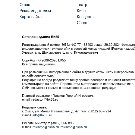
О нас
Театр
Рекламодателям
Кино
Карта сайта
Концерты
Спорт
Сетевое издание БК55
Регистрационный номер: ЭЛ № ФС 77 - 88403 выдан 29.10.2024 Федерал
информационных технологий и массовый коммуникаций (Роскомнадзор
Учредитель: Шихмирзаев Шамил Кумагаджиевич
CopyRight © 2008-2026 БК55
Все права защищены.
При размещении информации с сайта в других источниках гиперссылка
на сайт обязательна.
Редакция не всегда разделяет точку зрения блогеров и не несёт ответст
комментариев на сайте. Перепечатка материалов и использование их в 
СМИ, возможны только с письменного разрешения редакции.
Главный редактор - Грязнов Георгий Игоревич.
email: redactor@bk55.ru
Редакция сайта:
г. Омск, ул. Малая Ивановская, д. 47, тел.: (3812) 667-214
e-mail:
info@bk55.ru
Рекламный отдел: (3812) 666-895
e-mail:
reklama@bk55.ru
,
reklama@bk55.ru