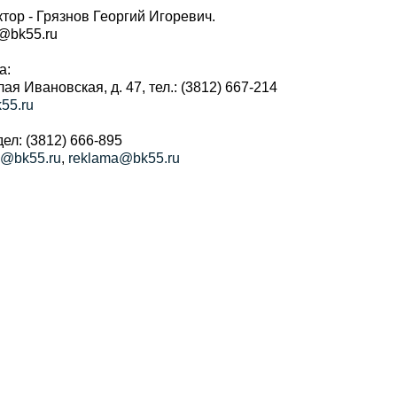
тор - Грязнов Георгий Игоревич.
r@bk55.ru
а:
алая Ивановская, д. 47, тел.: (3812) 667-214
55.ru
ел: (3812) 666-895
a@bk55.ru
,
reklama@bk55.ru