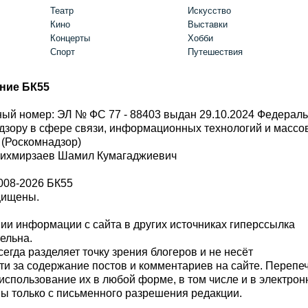
Театр
Искусство
Кино
Выставки
Концерты
Хобби
Спорт
Путешествия
ние БК55
ый номер: ЭЛ № ФС 77 - 88403 выдан 29.10.2024 Федерал
дзору в сфере связи, информационных технологий и масс
 (Роскомнадзор)
Шихмирзаев Шамил Кумагаджиевич
008-2026 БК55
щищены.
и информации с сайта в других источниках гиперссылка
тельна.
сегда разделяет точку зрения блогеров и не несёт
ти за содержание постов и комментариев на сайте. Перепе
использование их в любой форме, в том числе и в электро
 только с письменного разрешения редакции.