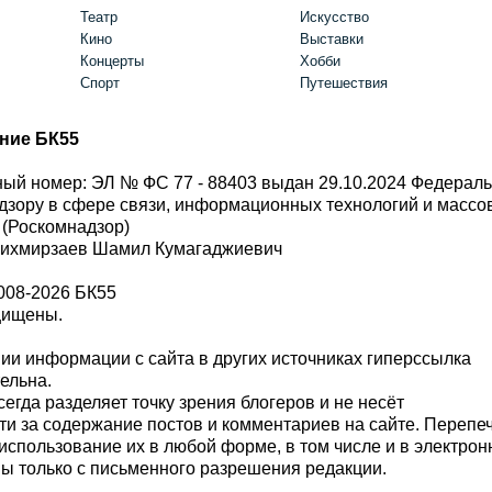
Театр
Искусство
Кино
Выставки
Концерты
Хобби
Спорт
Путешествия
ние БК55
ый номер: ЭЛ № ФС 77 - 88403 выдан 29.10.2024 Федерал
дзору в сфере связи, информационных технологий и масс
 (Роскомнадзор)
Шихмирзаев Шамил Кумагаджиевич
008-2026 БК55
щищены.
и информации с сайта в других источниках гиперссылка
тельна.
сегда разделяет точку зрения блогеров и не несёт
ти за содержание постов и комментариев на сайте. Перепе
использование их в любой форме, в том числе и в электро
 только с письменного разрешения редакции.