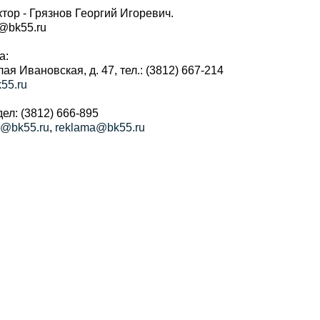
тор - Грязнов Георгий Игоревич.
r@bk55.ru
а:
алая Ивановская, д. 47, тел.: (3812) 667-214
55.ru
ел: (3812) 666-895
a@bk55.ru
,
reklama@bk55.ru