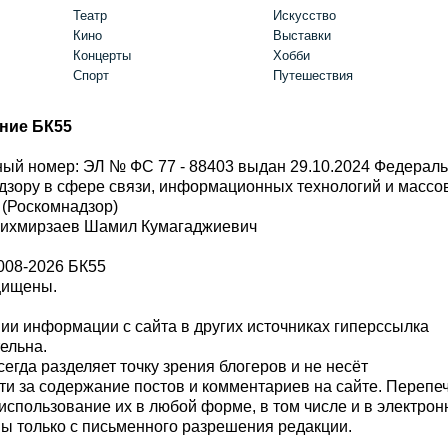
Театр
Искусство
Кино
Выставки
Концерты
Хобби
Спорт
Путешествия
ние БК55
ый номер: ЭЛ № ФС 77 - 88403 выдан 29.10.2024 Федерал
дзору в сфере связи, информационных технологий и масс
 (Роскомнадзор)
Шихмирзаев Шамил Кумагаджиевич
008-2026 БК55
щищены.
и информации с сайта в других источниках гиперссылка
тельна.
сегда разделяет точку зрения блогеров и не несёт
ти за содержание постов и комментариев на сайте. Перепе
использование их в любой форме, в том числе и в электро
 только с письменного разрешения редакции.