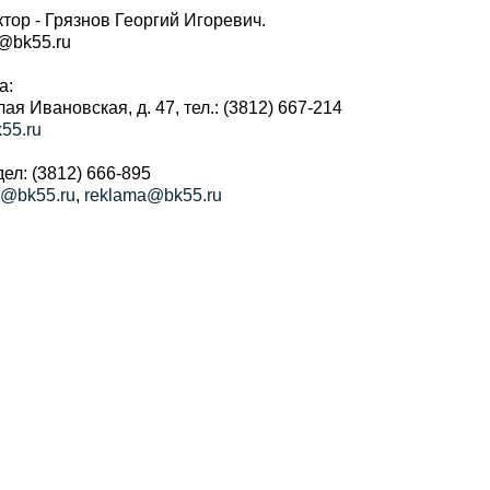
тор - Грязнов Георгий Игоревич.
r@bk55.ru
а:
алая Ивановская, д. 47, тел.: (3812) 667-214
55.ru
ел: (3812) 666-895
a@bk55.ru
,
reklama@bk55.ru