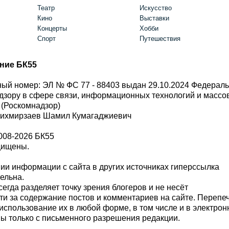
Театр
Искусство
Кино
Выставки
Концерты
Хобби
Спорт
Путешествия
ние БК55
ый номер: ЭЛ № ФС 77 - 88403 выдан 29.10.2024 Федерал
дзору в сфере связи, информационных технологий и масс
 (Роскомнадзор)
Шихмирзаев Шамил Кумагаджиевич
008-2026 БК55
щищены.
и информации с сайта в других источниках гиперссылка
тельна.
сегда разделяет точку зрения блогеров и не несёт
ти за содержание постов и комментариев на сайте. Перепе
использование их в любой форме, в том числе и в электро
 только с письменного разрешения редакции.