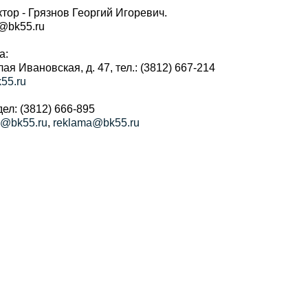
тор - Грязнов Георгий Игоревич.
r@bk55.ru
а:
алая Ивановская, д. 47, тел.: (3812) 667-214
55.ru
ел: (3812) 666-895
a@bk55.ru
,
reklama@bk55.ru