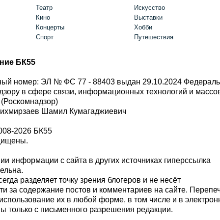
Театр
Искусство
Кино
Выставки
Концерты
Хобби
Спорт
Путешествия
ние БК55
ый номер: ЭЛ № ФС 77 - 88403 выдан 29.10.2024 Федерал
дзору в сфере связи, информационных технологий и масс
 (Роскомнадзор)
Шихмирзаев Шамил Кумагаджиевич
008-2026 БК55
щищены.
и информации с сайта в других источниках гиперссылка
тельна.
сегда разделяет точку зрения блогеров и не несёт
ти за содержание постов и комментариев на сайте. Перепе
использование их в любой форме, в том числе и в электро
 только с письменного разрешения редакции.