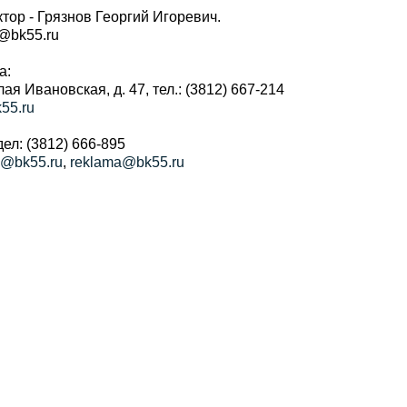
тор - Грязнов Георгий Игоревич.
r@bk55.ru
а:
алая Ивановская, д. 47, тел.: (3812) 667-214
55.ru
ел: (3812) 666-895
a@bk55.ru
,
reklama@bk55.ru