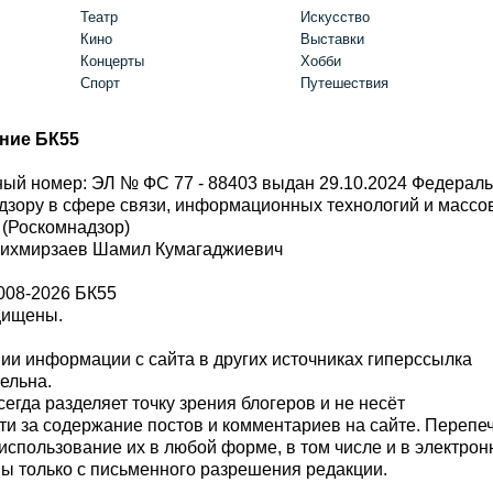
Театр
Искусство
Кино
Выставки
Концерты
Хобби
Спорт
Путешествия
ние БК55
ый номер: ЭЛ № ФС 77 - 88403 выдан 29.10.2024 Федерал
дзору в сфере связи, информационных технологий и масс
 (Роскомнадзор)
Шихмирзаев Шамил Кумагаджиевич
008-2026 БК55
щищены.
и информации с сайта в других источниках гиперссылка
тельна.
сегда разделяет точку зрения блогеров и не несёт
ти за содержание постов и комментариев на сайте. Перепе
использование их в любой форме, в том числе и в электро
 только с письменного разрешения редакции.