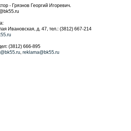
тор - Грязнов Георгий Игоревич.
r@bk55.ru
а:
алая Ивановская, д. 47, тел.: (3812) 667-214
55.ru
ел: (3812) 666-895
a@bk55.ru
,
reklama@bk55.ru