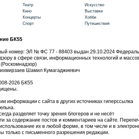
Театр
Искусство
Кино
Выставки
Концерты
Хобби
Спорт
Путешествия
ние БК55
ый номер: ЭЛ № ФС 77 - 88403 выдан 29.10.2024 Федерал
дзору в сфере связи, информационных технологий и масс
 (Роскомнадзор)
Шихмирзаев Шамил Кумагаджиевич
008-2026 БК55
щищены.
и информации с сайта в других источниках гиперссылка
тельна.
сегда разделяет точку зрения блогеров и не несёт
ти за содержание постов и комментариев на сайте. Перепе
использование их в любой форме, в том числе и в электро
 только с письменного разрешения редакции.