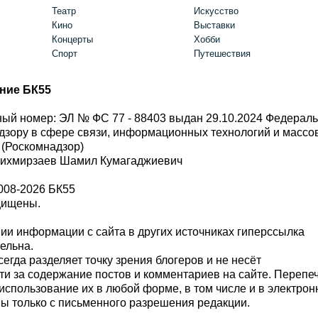
Театр
Искусство
Кино
Выставки
Концерты
Хобби
Спорт
Путешествия
ние БК55
ый номер: ЭЛ № ФС 77 - 88403 выдан 29.10.2024 Федерал
дзору в сфере связи, информационных технологий и масс
 (Роскомнадзор)
Шихмирзаев Шамил Кумагаджиевич
008-2026 БК55
щищены.
и информации с сайта в других источниках гиперссылка
тельна.
сегда разделяет точку зрения блогеров и не несёт
ти за содержание постов и комментариев на сайте. Перепе
использование их в любой форме, в том числе и в электро
 только с письменного разрешения редакции.