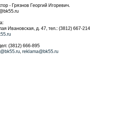
тор - Грязнов Георгий Игоревич.
r@bk55.ru
а:
алая Ивановская, д. 47, тел.: (3812) 667-214
55.ru
ел: (3812) 666-895
a@bk55.ru
,
reklama@bk55.ru