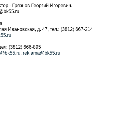
тор - Грязнов Георгий Игоревич.
r@bk55.ru
а:
алая Ивановская, д. 47, тел.: (3812) 667-214
55.ru
ел: (3812) 666-895
a@bk55.ru
,
reklama@bk55.ru