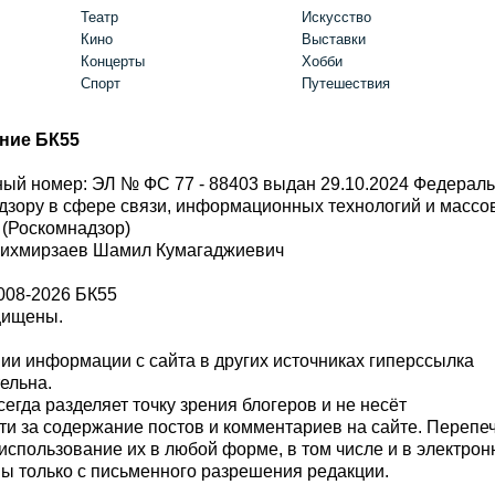
Театр
Искусство
Кино
Выставки
Концерты
Хобби
Спорт
Путешествия
ние БК55
ый номер: ЭЛ № ФС 77 - 88403 выдан 29.10.2024 Федерал
дзору в сфере связи, информационных технологий и масс
 (Роскомнадзор)
Шихмирзаев Шамил Кумагаджиевич
008-2026 БК55
щищены.
и информации с сайта в других источниках гиперссылка
тельна.
сегда разделяет точку зрения блогеров и не несёт
ти за содержание постов и комментариев на сайте. Перепе
использование их в любой форме, в том числе и в электро
 только с письменного разрешения редакции.