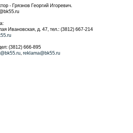
тор - Грязнов Георгий Игоревич.
r@bk55.ru
а:
алая Ивановская, д. 47, тел.: (3812) 667-214
55.ru
ел: (3812) 666-895
a@bk55.ru
,
reklama@bk55.ru