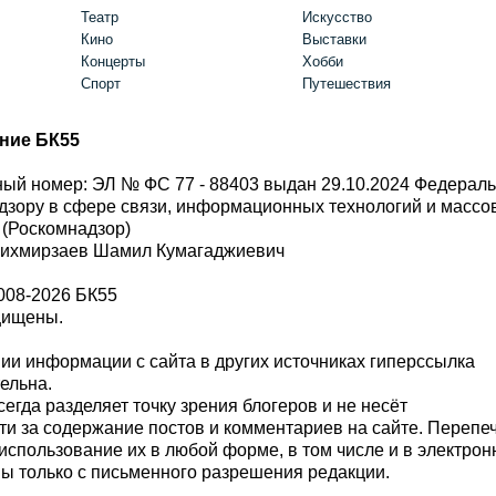
Театр
Искусство
Кино
Выставки
Концерты
Хобби
Спорт
Путешествия
ние БК55
ый номер: ЭЛ № ФС 77 - 88403 выдан 29.10.2024 Федерал
дзору в сфере связи, информационных технологий и масс
 (Роскомнадзор)
Шихмирзаев Шамил Кумагаджиевич
008-2026 БК55
щищены.
и информации с сайта в других источниках гиперссылка
тельна.
сегда разделяет точку зрения блогеров и не несёт
ти за содержание постов и комментариев на сайте. Перепе
использование их в любой форме, в том числе и в электро
 только с письменного разрешения редакции.