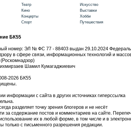
Театр
Искусство
Кино
Выставки
Концерты
Хобби
Спорт
Путешествия
ние БК55
ый номер: ЭЛ № ФС 77 - 88403 выдан 29.10.2024 Федерал
дзору в сфере связи, информационных технологий и масс
 (Роскомнадзор)
Шихмирзаев Шамил Кумагаджиевич
008-2026 БК55
щищены.
и информации с сайта в других источниках гиперссылка
тельна.
сегда разделяет точку зрения блогеров и не несёт
ти за содержание постов и комментариев на сайте. Перепе
использование их в любой форме, в том числе и в электро
 только с письменного разрешения редакции.