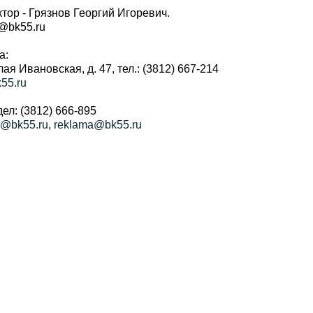
тор - Грязнов Георгий Игоревич.
r@bk55.ru
а:
алая Ивановская, д. 47, тел.: (3812) 667-214
55.ru
ел: (3812) 666-895
a@bk55.ru
,
reklama@bk55.ru