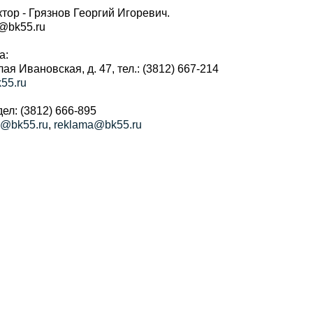
тор - Грязнов Георгий Игоревич.
r@bk55.ru
а:
алая Ивановская, д. 47, тел.: (3812) 667-214
55.ru
ел: (3812) 666-895
a@bk55.ru
,
reklama@bk55.ru