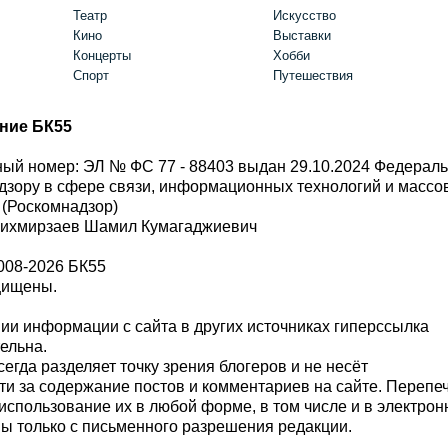
Театр
Искусство
Кино
Выставки
Концерты
Хобби
Спорт
Путешествия
ние БК55
ый номер: ЭЛ № ФС 77 - 88403 выдан 29.10.2024 Федерал
дзору в сфере связи, информационных технологий и масс
 (Роскомнадзор)
Шихмирзаев Шамил Кумагаджиевич
008-2026 БК55
щищены.
и информации с сайта в других источниках гиперссылка
тельна.
сегда разделяет точку зрения блогеров и не несёт
ти за содержание постов и комментариев на сайте. Перепе
использование их в любой форме, в том числе и в электро
 только с письменного разрешения редакции.