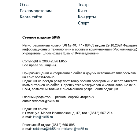
О нас
Театр
Рекламодателям
Кино
Карта сайта
Концерты
Спорт
Сетевое издание БК55
Регистрационный номер: ЭЛ № ФС 77 - 88403 выдан 29.10.2024 Федерал
информационных технологий и массовый коммуникаций (Роскомнадзор
Учредитель: Шихмирзаев Шамил Кумагаджиевич
CopyRight © 2008-2026 БК55
Все права защищены.
При размещении информации с сайта в других источниках гиперссылка
на сайт обязательна.
Редакция не всегда разделяет точку зрения блогеров и не несёт ответст
комментариев на сайте. Перепечатка материалов и использование их в 
СМИ, возможны только с письменного разрешения редакции.
Главный редактор - Грязнов Георгий Игоревич.
email: redactor@bk55.ru
Редакция сайта:
г. Омск, ул. Малая Ивановская, д. 47, тел.: (3812) 667-214
e-mail:
info@bk55.ru
Рекламный отдел: (3812) 666-895
e-mail:
reklama@bk55.ru
,
reklama@bk55.ru