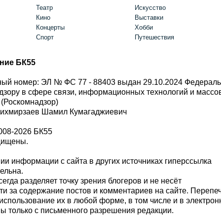
Театр
Искусство
Кино
Выставки
Концерты
Хобби
Спорт
Путешествия
ние БК55
ый номер: ЭЛ № ФС 77 - 88403 выдан 29.10.2024 Федерал
дзору в сфере связи, информационных технологий и масс
 (Роскомнадзор)
Шихмирзаев Шамил Кумагаджиевич
008-2026 БК55
щищены.
и информации с сайта в других источниках гиперссылка
тельна.
сегда разделяет точку зрения блогеров и не несёт
ти за содержание постов и комментариев на сайте. Перепе
использование их в любой форме, в том числе и в электро
 только с письменного разрешения редакции.