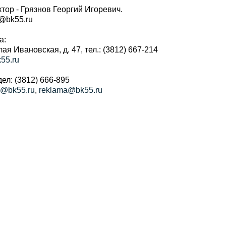
тор - Грязнов Георгий Игоревич.
r@bk55.ru
а:
алая Ивановская, д. 47, тел.: (3812) 667-214
55.ru
ел: (3812) 666-895
a@bk55.ru
,
reklama@bk55.ru