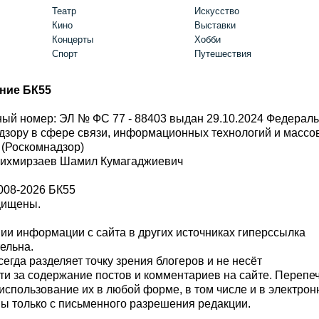
Театр
Искусство
Кино
Выставки
Концерты
Хобби
Спорт
Путешествия
ние БК55
ый номер: ЭЛ № ФС 77 - 88403 выдан 29.10.2024 Федерал
дзору в сфере связи, информационных технологий и масс
 (Роскомнадзор)
Шихмирзаев Шамил Кумагаджиевич
008-2026 БК55
щищены.
и информации с сайта в других источниках гиперссылка
тельна.
сегда разделяет точку зрения блогеров и не несёт
ти за содержание постов и комментариев на сайте. Перепе
использование их в любой форме, в том числе и в электро
 только с письменного разрешения редакции.