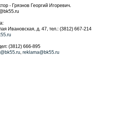
тор - Грязнов Георгий Игоревич.
r@bk55.ru
а:
алая Ивановская, д. 47, тел.: (3812) 667-214
55.ru
ел: (3812) 666-895
a@bk55.ru
,
reklama@bk55.ru