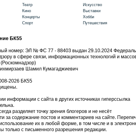
Театр
Искусство
Кино
Выставки
Концерты
Хобби
Спорт
Путешествия
ние БК55
ый номер: ЭЛ № ФС 77 - 88403 выдан 29.10.2024 Федерал
дзору в сфере связи, информационных технологий и масс
 (Роскомнадзор)
Шихмирзаев Шамил Кумагаджиевич
008-2026 БК55
щищены.
и информации с сайта в других источниках гиперссылка
тельна.
сегда разделяет точку зрения блогеров и не несёт
ти за содержание постов и комментариев на сайте. Перепе
использование их в любой форме, в том числе и в электро
 только с письменного разрешения редакции.