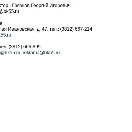
тор - Грязнов Георгий Игоревич.
r@bk55.ru
а:
алая Ивановская, д. 47, тел.: (3812) 667-214
55.ru
ел: (3812) 666-895
a@bk55.ru
,
reklama@bk55.ru