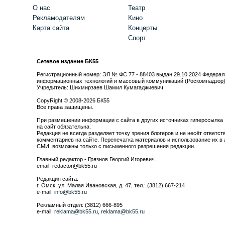
О нас
Театр
Рекламодателям
Кино
Карта сайта
Концерты
Спорт
Сетевое издание БК55
Регистрационный номер: ЭЛ № ФС 77 - 88403 выдан 29.10.2024 Федерал
информационных технологий и массовый коммуникаций (Роскомнадзор
Учредитель: Шихмирзаев Шамил Кумагаджиевич
CopyRight © 2008-2026 БК55
Все права защищены.
При размещении информации с сайта в других источниках гиперссылка
на сайт обязательна.
Редакция не всегда разделяет точку зрения блогеров и не несёт ответст
комментариев на сайте. Перепечатка материалов и использование их в 
СМИ, возможны только с письменного разрешения редакции.
Главный редактор - Грязнов Георгий Игоревич.
email: redactor@bk55.ru
Редакция сайта:
г. Омск, ул. Малая Ивановская, д. 47, тел.: (3812) 667-214
e-mail:
info@bk55.ru
Рекламный отдел: (3812) 666-895
e-mail:
reklama@bk55.ru
,
reklama@bk55.ru