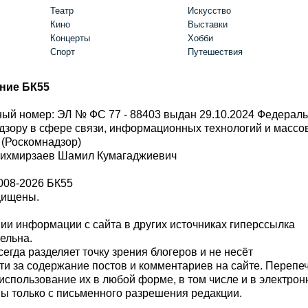
Театр
Искусство
Кино
Выставки
Концерты
Хобби
Спорт
Путешествия
ние БК55
ый номер: ЭЛ № ФС 77 - 88403 выдан 29.10.2024 Федерал
дзору в сфере связи, информационных технологий и масс
 (Роскомнадзор)
Шихмирзаев Шамил Кумагаджиевич
008-2026 БК55
щищены.
и информации с сайта в других источниках гиперссылка
тельна.
сегда разделяет точку зрения блогеров и не несёт
ти за содержание постов и комментариев на сайте. Перепе
использование их в любой форме, в том числе и в электро
 только с письменного разрешения редакции.