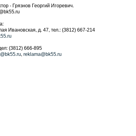
тор - Грязнов Георгий Игоревич.
r@bk55.ru
а:
алая Ивановская, д. 47, тел.: (3812) 667-214
55.ru
ел: (3812) 666-895
a@bk55.ru
,
reklama@bk55.ru