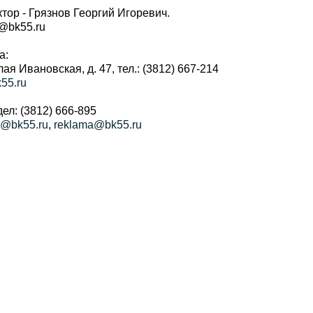
тор - Грязнов Георгий Игоревич.
r@bk55.ru
а:
алая Ивановская, д. 47, тел.: (3812) 667-214
55.ru
ел: (3812) 666-895
a@bk55.ru
,
reklama@bk55.ru