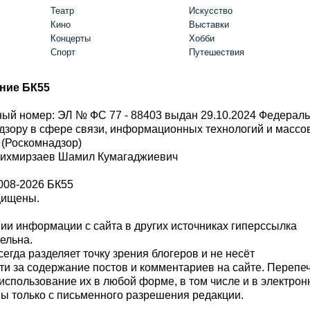
Театр
Искусство
Кино
Выставки
Концерты
Хобби
Спорт
Путешествия
ние БК55
ый номер: ЭЛ № ФС 77 - 88403 выдан 29.10.2024 Федерал
дзору в сфере связи, информационных технологий и масс
 (Роскомнадзор)
Шихмирзаев Шамил Кумагаджиевич
008-2026 БК55
щищены.
и информации с сайта в других источниках гиперссылка
тельна.
сегда разделяет точку зрения блогеров и не несёт
ти за содержание постов и комментариев на сайте. Перепе
использование их в любой форме, в том числе и в электро
 только с письменного разрешения редакции.