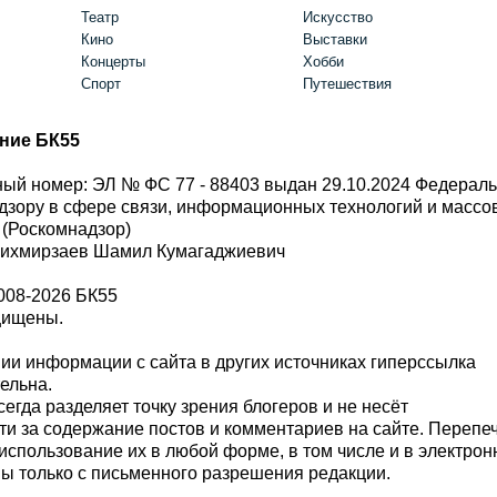
Театр
Искусство
Кино
Выставки
Концерты
Хобби
Спорт
Путешествия
ние БК55
ый номер: ЭЛ № ФС 77 - 88403 выдан 29.10.2024 Федерал
дзору в сфере связи, информационных технологий и масс
 (Роскомнадзор)
Шихмирзаев Шамил Кумагаджиевич
008-2026 БК55
щищены.
и информации с сайта в других источниках гиперссылка
тельна.
сегда разделяет точку зрения блогеров и не несёт
ти за содержание постов и комментариев на сайте. Перепе
использование их в любой форме, в том числе и в электро
 только с письменного разрешения редакции.