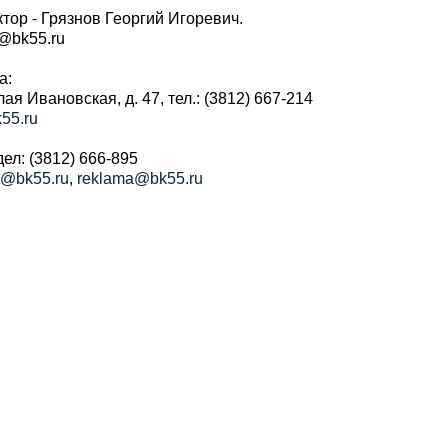
тор - Грязнов Георгий Игоревич.
r@bk55.ru
а:
алая Ивановская, д. 47, тел.: (3812) 667-214
55.ru
ел: (3812) 666-895
a@bk55.ru
,
reklama@bk55.ru