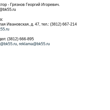
тор - Грязнов Георгий Игоревич.
r@bk55.ru
а:
алая Ивановская, д. 47, тел.: (3812) 667-214
55.ru
ел: (3812) 666-895
a@bk55.ru
,
reklama@bk55.ru