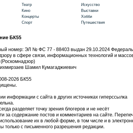
Театр
Искусство
Кино
Выставки
Концерты
Хобби
Спорт
Путешествия
ние БК55
ый номер: ЭЛ № ФС 77 - 88403 выдан 29.10.2024 Федерал
дзору в сфере связи, информационных технологий и масс
 (Роскомнадзор)
Шихмирзаев Шамил Кумагаджиевич
008-2026 БК55
щищены.
и информации с сайта в других источниках гиперссылка
тельна.
сегда разделяет точку зрения блогеров и не несёт
ти за содержание постов и комментариев на сайте. Перепе
использование их в любой форме, в том числе и в электро
 только с письменного разрешения редакции.