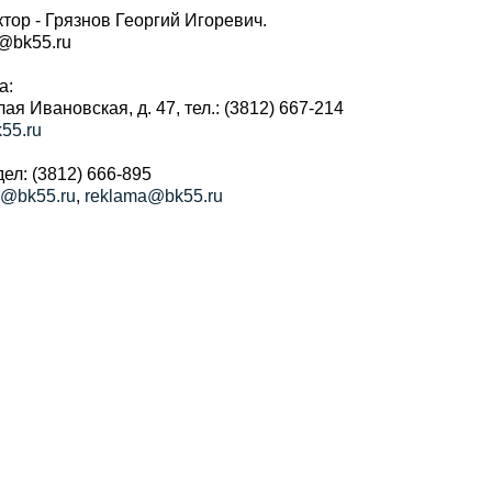
тор - Грязнов Георгий Игоревич.
r@bk55.ru
а:
алая Ивановская, д. 47, тел.: (3812) 667-214
55.ru
ел: (3812) 666-895
a@bk55.ru
,
reklama@bk55.ru