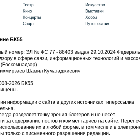
Театр
Искусство
Кино
Выставки
Концерты
Хобби
Спорт
Путешествия
ние БК55
ый номер: ЭЛ № ФС 77 - 88403 выдан 29.10.2024 Федерал
дзору в сфере связи, информационных технологий и масс
 (Роскомнадзор)
Шихмирзаев Шамил Кумагаджиевич
008-2026 БК55
щищены.
и информации с сайта в других источниках гиперссылка
тельна.
сегда разделяет точку зрения блогеров и не несёт
ти за содержание постов и комментариев на сайте. Перепе
использование их в любой форме, в том числе и в электро
 только с письменного разрешения редакции.