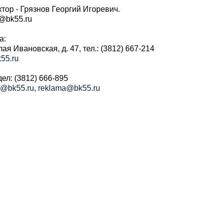
тор - Грязнов Георгий Игоревич.
r@bk55.ru
а:
алая Ивановская, д. 47, тел.: (3812) 667-214
55.ru
ел: (3812) 666-895
a@bk55.ru
,
reklama@bk55.ru