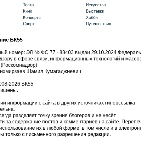
Театр
Искусство
Кино
Выставки
Концерты
Хобби
Спорт
Путешествия
ние БК55
ый номер: ЭЛ № ФС 77 - 88403 выдан 29.10.2024 Федерал
дзору в сфере связи, информационных технологий и масс
 (Роскомнадзор)
Шихмирзаев Шамил Кумагаджиевич
008-2026 БК55
щищены.
и информации с сайта в других источниках гиперссылка
тельна.
сегда разделяет точку зрения блогеров и не несёт
ти за содержание постов и комментариев на сайте. Перепе
использование их в любой форме, в том числе и в электро
 только с письменного разрешения редакции.