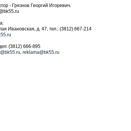
тор - Грязнов Георгий Игоревич.
r@bk55.ru
а:
алая Ивановская, д. 47, тел.: (3812) 667-214
55.ru
ел: (3812) 666-895
a@bk55.ru
,
reklama@bk55.ru