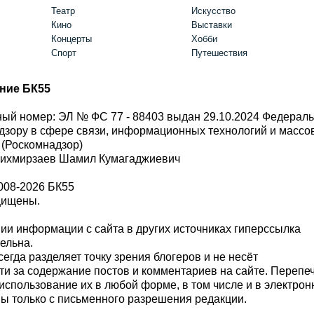
Театр
Искусство
Кино
Выставки
Концерты
Хобби
Спорт
Путешествия
ние БК55
ый номер: ЭЛ № ФС 77 - 88403 выдан 29.10.2024 Федерал
дзору в сфере связи, информационных технологий и масс
 (Роскомнадзор)
Шихмирзаев Шамил Кумагаджиевич
008-2026 БК55
щищены.
и информации с сайта в других источниках гиперссылка
тельна.
сегда разделяет точку зрения блогеров и не несёт
ти за содержание постов и комментариев на сайте. Перепе
использование их в любой форме, в том числе и в электро
 только с письменного разрешения редакции.