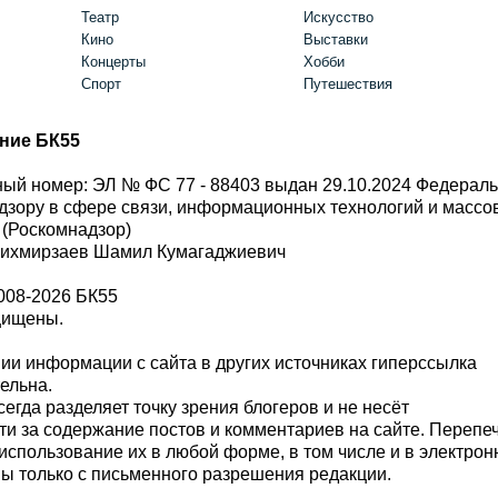
Театр
Искусство
Кино
Выставки
Концерты
Хобби
Спорт
Путешествия
ние БК55
ый номер: ЭЛ № ФС 77 - 88403 выдан 29.10.2024 Федерал
дзору в сфере связи, информационных технологий и масс
 (Роскомнадзор)
Шихмирзаев Шамил Кумагаджиевич
008-2026 БК55
щищены.
и информации с сайта в других источниках гиперссылка
тельна.
сегда разделяет точку зрения блогеров и не несёт
ти за содержание постов и комментариев на сайте. Перепе
использование их в любой форме, в том числе и в электро
 только с письменного разрешения редакции.