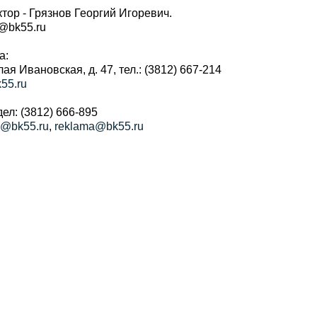
тор - Грязнов Георгий Игоревич.
r@bk55.ru
а:
алая Ивановская, д. 47, тел.: (3812) 667-214
55.ru
ел: (3812) 666-895
a@bk55.ru
,
reklama@bk55.ru