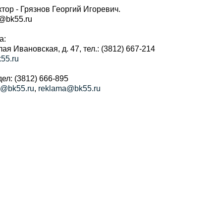
тор - Грязнов Георгий Игоревич.
r@bk55.ru
а:
алая Ивановская, д. 47, тел.: (3812) 667-214
55.ru
ел: (3812) 666-895
a@bk55.ru
,
reklama@bk55.ru