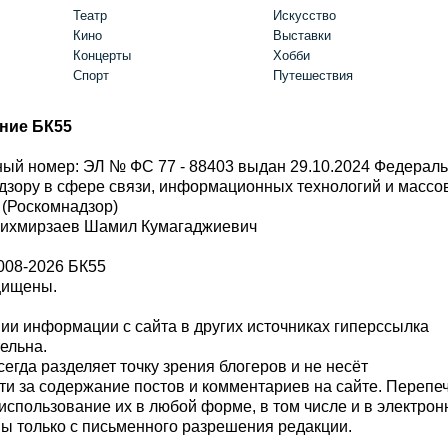
Театр
Искусство
Кино
Выставки
Концерты
Хобби
Спорт
Путешествия
ние БК55
ый номер: ЭЛ № ФС 77 - 88403 выдан 29.10.2024 Федерал
дзору в сфере связи, информационных технологий и масс
 (Роскомнадзор)
Шихмирзаев Шамил Кумагаджиевич
008-2026 БК55
щищены.
и информации с сайта в других источниках гиперссылка
тельна.
сегда разделяет точку зрения блогеров и не несёт
ти за содержание постов и комментариев на сайте. Перепе
использование их в любой форме, в том числе и в электро
 только с письменного разрешения редакции.