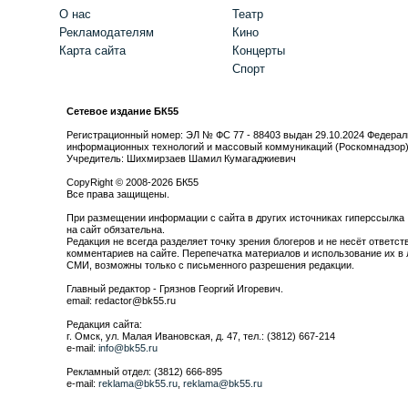
О нас
Театр
Рекламодателям
Кино
Карта сайта
Концерты
Спорт
Сетевое издание БК55
Регистрационный номер: ЭЛ № ФС 77 - 88403 выдан 29.10.2024 Федерал
информационных технологий и массовый коммуникаций (Роскомнадзор
Учредитель: Шихмирзаев Шамил Кумагаджиевич
CopyRight © 2008-2026 БК55
Все права защищены.
При размещении информации с сайта в других источниках гиперссылка
на сайт обязательна.
Редакция не всегда разделяет точку зрения блогеров и не несёт ответст
комментариев на сайте. Перепечатка материалов и использование их в 
СМИ, возможны только с письменного разрешения редакции.
Главный редактор - Грязнов Георгий Игоревич.
email: redactor@bk55.ru
Редакция сайта:
г. Омск, ул. Малая Ивановская, д. 47, тел.: (3812) 667-214
e-mail:
info@bk55.ru
Рекламный отдел: (3812) 666-895
e-mail:
reklama@bk55.ru
,
reklama@bk55.ru