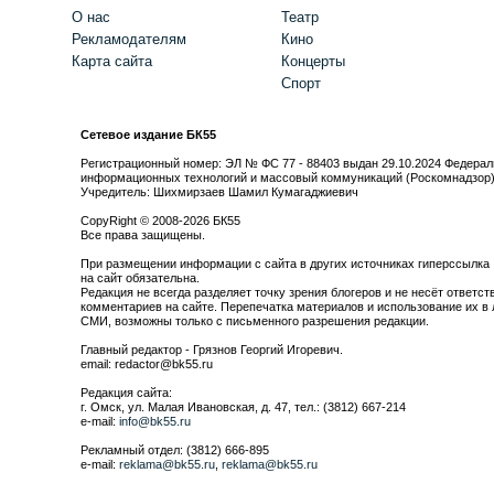
О нас
Театр
Рекламодателям
Кино
Карта сайта
Концерты
Спорт
Сетевое издание БК55
Регистрационный номер: ЭЛ № ФС 77 - 88403 выдан 29.10.2024 Федерал
информационных технологий и массовый коммуникаций (Роскомнадзор
Учредитель: Шихмирзаев Шамил Кумагаджиевич
CopyRight © 2008-2026 БК55
Все права защищены.
При размещении информации с сайта в других источниках гиперссылка
на сайт обязательна.
Редакция не всегда разделяет точку зрения блогеров и не несёт ответст
комментариев на сайте. Перепечатка материалов и использование их в 
СМИ, возможны только с письменного разрешения редакции.
Главный редактор - Грязнов Георгий Игоревич.
email: redactor@bk55.ru
Редакция сайта:
г. Омск, ул. Малая Ивановская, д. 47, тел.: (3812) 667-214
e-mail:
info@bk55.ru
Рекламный отдел: (3812) 666-895
e-mail:
reklama@bk55.ru
,
reklama@bk55.ru