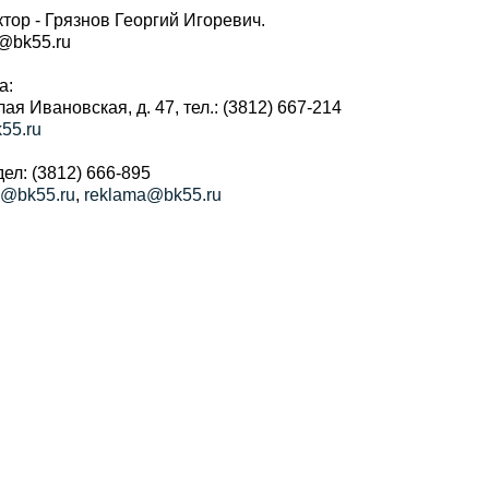
тор - Грязнов Георгий Игоревич.
r@bk55.ru
а:
алая Ивановская, д. 47, тел.: (3812) 667-214
55.ru
ел: (3812) 666-895
a@bk55.ru
,
reklama@bk55.ru