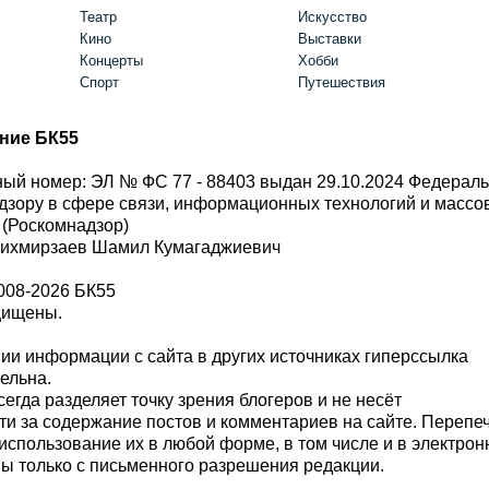
Театр
Искусство
Кино
Выставки
Концерты
Хобби
Спорт
Путешествия
ние БК55
ый номер: ЭЛ № ФС 77 - 88403 выдан 29.10.2024 Федерал
дзору в сфере связи, информационных технологий и масс
 (Роскомнадзор)
Шихмирзаев Шамил Кумагаджиевич
008-2026 БК55
щищены.
и информации с сайта в других источниках гиперссылка
тельна.
сегда разделяет точку зрения блогеров и не несёт
ти за содержание постов и комментариев на сайте. Перепе
использование их в любой форме, в том числе и в электро
 только с письменного разрешения редакции.