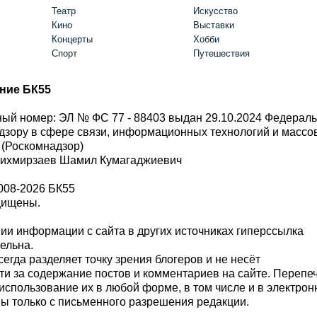
Театр
Искусство
Кино
Выставки
Концерты
Хобби
Спорт
Путешествия
ние БК55
ый номер: ЭЛ № ФС 77 - 88403 выдан 29.10.2024 Федерал
дзору в сфере связи, информационных технологий и масс
 (Роскомнадзор)
Шихмирзаев Шамил Кумагаджиевич
008-2026 БК55
щищены.
и информации с сайта в других источниках гиперссылка
тельна.
сегда разделяет точку зрения блогеров и не несёт
ти за содержание постов и комментариев на сайте. Перепе
использование их в любой форме, в том числе и в электро
 только с письменного разрешения редакции.