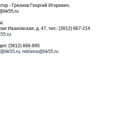
тор - Грязнов Георгий Игоревич.
r@bk55.ru
а:
алая Ивановская, д. 47, тел.: (3812) 667-214
55.ru
ел: (3812) 666-895
a@bk55.ru
,
reklama@bk55.ru