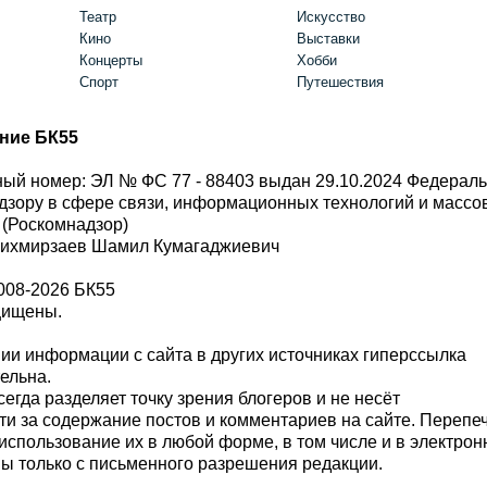
Театр
Искусство
Кино
Выставки
Концерты
Хобби
Спорт
Путешествия
ние БК55
ый номер: ЭЛ № ФС 77 - 88403 выдан 29.10.2024 Федерал
дзору в сфере связи, информационных технологий и масс
 (Роскомнадзор)
Шихмирзаев Шамил Кумагаджиевич
008-2026 БК55
щищены.
и информации с сайта в других источниках гиперссылка
тельна.
сегда разделяет точку зрения блогеров и не несёт
ти за содержание постов и комментариев на сайте. Перепе
использование их в любой форме, в том числе и в электро
 только с письменного разрешения редакции.