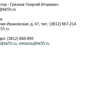
тор - Грязнов Георгий Игоревич.
r@bk55.ru
а:
алая Ивановская, д. 47, тел.: (3812) 667-214
55.ru
ел: (3812) 666-895
a@bk55.ru
,
reklama@bk55.ru