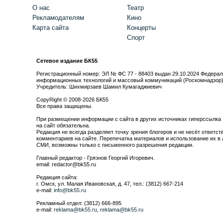
О нас
Театр
Рекламодателям
Кино
Карта сайта
Концерты
Спорт
Сетевое издание БК55
Регистрационный номер: ЭЛ № ФС 77 - 88403 выдан 29.10.2024 Федерал
информационных технологий и массовый коммуникаций (Роскомнадзор
Учредитель: Шихмирзаев Шамил Кумагаджиевич
CopyRight © 2008-2026 БК55
Все права защищены.
При размещении информации с сайта в других источниках гиперссылка
на сайт обязательна.
Редакция не всегда разделяет точку зрения блогеров и не несёт ответст
комментариев на сайте. Перепечатка материалов и использование их в 
СМИ, возможны только с письменного разрешения редакции.
Главный редактор - Грязнов Георгий Игоревич.
email: redactor@bk55.ru
Редакция сайта:
г. Омск, ул. Малая Ивановская, д. 47, тел.: (3812) 667-214
e-mail:
info@bk55.ru
Рекламный отдел: (3812) 666-895
e-mail:
reklama@bk55.ru
,
reklama@bk55.ru