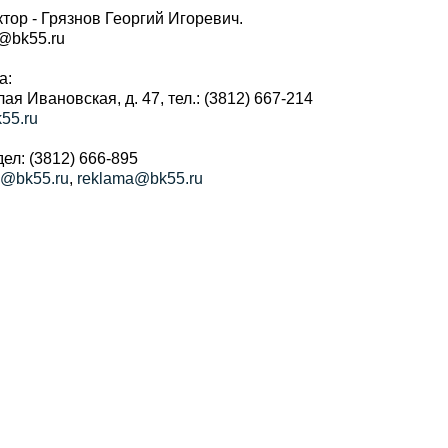
тор - Грязнов Георгий Игоревич.
r@bk55.ru
а:
алая Ивановская, д. 47, тел.: (3812) 667-214
55.ru
ел: (3812) 666-895
a@bk55.ru
,
reklama@bk55.ru