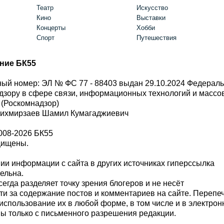
Театр
Искусство
Кино
Выставки
Концерты
Хобби
Спорт
Путешествия
ние БК55
ый номер: ЭЛ № ФС 77 - 88403 выдан 29.10.2024 Федерал
дзору в сфере связи, информационных технологий и масс
 (Роскомнадзор)
Шихмирзаев Шамил Кумагаджиевич
008-2026 БК55
щищены.
и информации с сайта в других источниках гиперссылка
тельна.
сегда разделяет точку зрения блогеров и не несёт
ти за содержание постов и комментариев на сайте. Перепе
использование их в любой форме, в том числе и в электро
 только с письменного разрешения редакции.