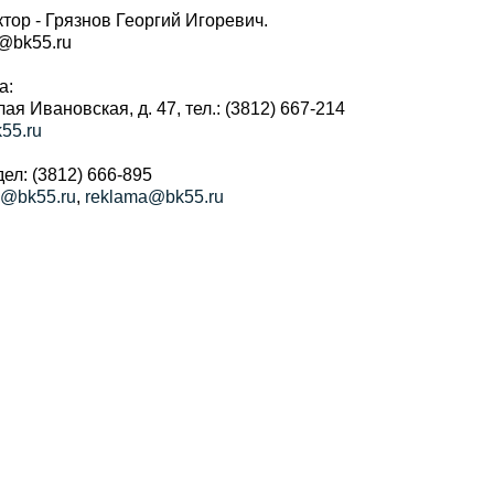
тор - Грязнов Георгий Игоревич.
r@bk55.ru
а:
алая Ивановская, д. 47, тел.: (3812) 667-214
55.ru
ел: (3812) 666-895
a@bk55.ru
,
reklama@bk55.ru