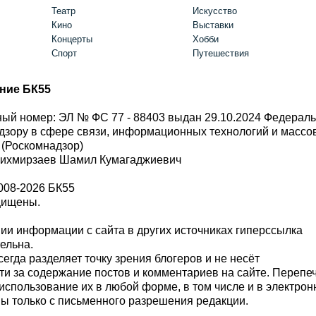
Театр
Искусство
Кино
Выставки
Концерты
Хобби
Спорт
Путешествия
ние БК55
ый номер: ЭЛ № ФС 77 - 88403 выдан 29.10.2024 Федерал
дзору в сфере связи, информационных технологий и масс
 (Роскомнадзор)
Шихмирзаев Шамил Кумагаджиевич
008-2026 БК55
щищены.
и информации с сайта в других источниках гиперссылка
тельна.
сегда разделяет точку зрения блогеров и не несёт
ти за содержание постов и комментариев на сайте. Перепе
использование их в любой форме, в том числе и в электро
 только с письменного разрешения редакции.