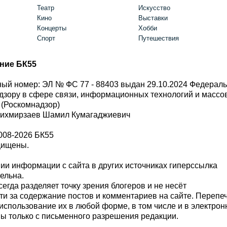
Театр
Искусство
Кино
Выставки
Концерты
Хобби
Спорт
Путешествия
ние БК55
ый номер: ЭЛ № ФС 77 - 88403 выдан 29.10.2024 Федерал
дзору в сфере связи, информационных технологий и масс
 (Роскомнадзор)
Шихмирзаев Шамил Кумагаджиевич
008-2026 БК55
щищены.
и информации с сайта в других источниках гиперссылка
тельна.
сегда разделяет точку зрения блогеров и не несёт
ти за содержание постов и комментариев на сайте. Перепе
использование их в любой форме, в том числе и в электро
 только с письменного разрешения редакции.