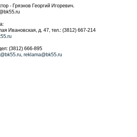
тор - Грязнов Георгий Игоревич.
r@bk55.ru
а:
алая Ивановская, д. 47, тел.: (3812) 667-214
55.ru
ел: (3812) 666-895
a@bk55.ru
,
reklama@bk55.ru