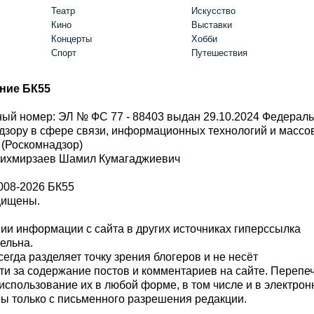
Театр
Искусство
Кино
Выставки
Концерты
Хобби
Спорт
Путешествия
ние БК55
ый номер: ЭЛ № ФС 77 - 88403 выдан 29.10.2024 Федерал
дзору в сфере связи, информационных технологий и масс
 (Роскомнадзор)
Шихмирзаев Шамил Кумагаджиевич
008-2026 БК55
щищены.
и информации с сайта в других источниках гиперссылка
тельна.
сегда разделяет точку зрения блогеров и не несёт
ти за содержание постов и комментариев на сайте. Перепе
использование их в любой форме, в том числе и в электро
 только с письменного разрешения редакции.