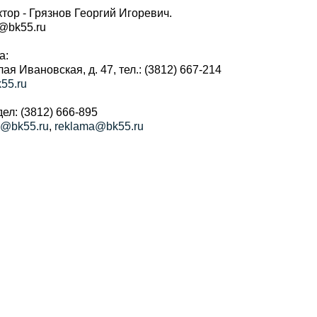
тор - Грязнов Георгий Игоревич.
r@bk55.ru
а:
алая Ивановская, д. 47, тел.: (3812) 667-214
55.ru
ел: (3812) 666-895
a@bk55.ru
,
reklama@bk55.ru