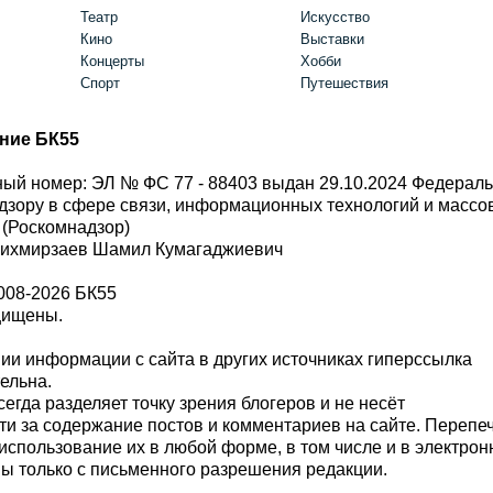
Театр
Искусство
Кино
Выставки
Концерты
Хобби
Спорт
Путешествия
ние БК55
ый номер: ЭЛ № ФС 77 - 88403 выдан 29.10.2024 Федерал
дзору в сфере связи, информационных технологий и масс
 (Роскомнадзор)
Шихмирзаев Шамил Кумагаджиевич
008-2026 БК55
щищены.
и информации с сайта в других источниках гиперссылка
тельна.
сегда разделяет точку зрения блогеров и не несёт
ти за содержание постов и комментариев на сайте. Перепе
использование их в любой форме, в том числе и в электро
 только с письменного разрешения редакции.