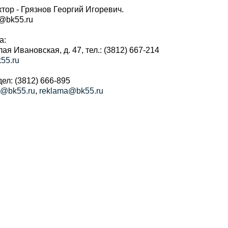
тор - Грязнов Георгий Игоревич.
r@bk55.ru
а:
алая Ивановская, д. 47, тел.: (3812) 667-214
55.ru
ел: (3812) 666-895
a@bk55.ru
,
reklama@bk55.ru