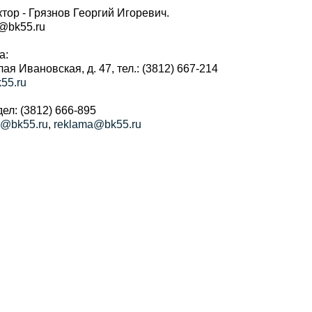
тор - Грязнов Георгий Игоревич.
r@bk55.ru
а:
алая Ивановская, д. 47, тел.: (3812) 667-214
55.ru
ел: (3812) 666-895
a@bk55.ru
,
reklama@bk55.ru