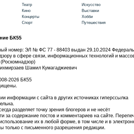
Театр
Искусство
Кино
Выставки
Концерты
Хобби
Спорт
Путешествия
ние БК55
ый номер: ЭЛ № ФС 77 - 88403 выдан 29.10.2024 Федерал
дзору в сфере связи, информационных технологий и масс
 (Роскомнадзор)
Шихмирзаев Шамил Кумагаджиевич
008-2026 БК55
щищены.
и информации с сайта в других источниках гиперссылка
тельна.
сегда разделяет точку зрения блогеров и не несёт
ти за содержание постов и комментариев на сайте. Перепе
использование их в любой форме, в том числе и в электро
 только с письменного разрешения редакции.