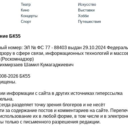
Театр
Искусство
Кино
Выставки
Концерты
Хобби
Спорт
Путешествия
ние БК55
ый номер: ЭЛ № ФС 77 - 88403 выдан 29.10.2024 Федерал
дзору в сфере связи, информационных технологий и масс
 (Роскомнадзор)
Шихмирзаев Шамил Кумагаджиевич
008-2026 БК55
щищены.
и информации с сайта в других источниках гиперссылка
тельна.
сегда разделяет точку зрения блогеров и не несёт
ти за содержание постов и комментариев на сайте. Перепе
использование их в любой форме, в том числе и в электро
 только с письменного разрешения редакции.