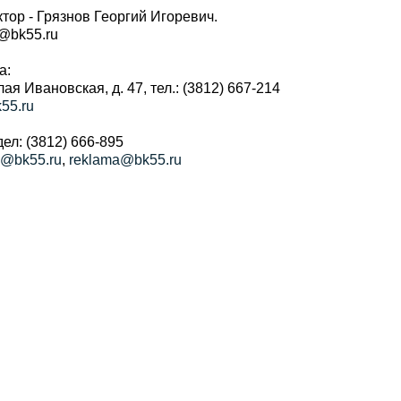
тор - Грязнов Георгий Игоревич.
r@bk55.ru
а:
алая Ивановская, д. 47, тел.: (3812) 667-214
55.ru
ел: (3812) 666-895
a@bk55.ru
,
reklama@bk55.ru