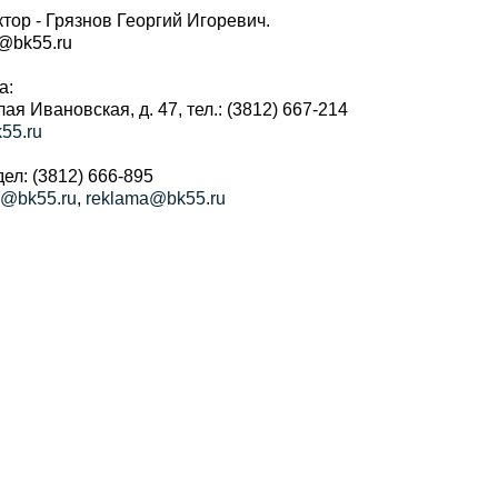
тор - Грязнов Георгий Игоревич.
r@bk55.ru
а:
алая Ивановская, д. 47, тел.: (3812) 667-214
55.ru
ел: (3812) 666-895
a@bk55.ru
,
reklama@bk55.ru