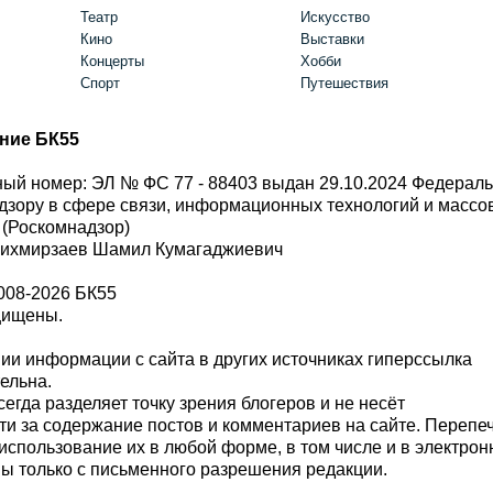
Театр
Искусство
Кино
Выставки
Концерты
Хобби
Спорт
Путешествия
ние БК55
ый номер: ЭЛ № ФС 77 - 88403 выдан 29.10.2024 Федерал
дзору в сфере связи, информационных технологий и масс
 (Роскомнадзор)
Шихмирзаев Шамил Кумагаджиевич
008-2026 БК55
щищены.
и информации с сайта в других источниках гиперссылка
тельна.
сегда разделяет точку зрения блогеров и не несёт
ти за содержание постов и комментариев на сайте. Перепе
использование их в любой форме, в том числе и в электро
 только с письменного разрешения редакции.