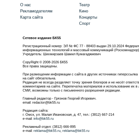
О нас
Театр
Рекламодателям
Кино
Карта сайта
Концерты
Спорт
Сетевое издание БК55
Регистрационный номер: ЭЛ № ФС 77 - 88403 выдан 29.10.2024 Федерал
информационных технологий и массовый коммуникаций (Роскомнадзор
Учредитель: Шихмирзаев Шамил Кумагаджиевич
CopyRight © 2008-2026 БК55
Все права защищены.
При размещении информации с сайта в других источниках гиперссылка
на сайт обязательна.
Редакция не всегда разделяет точку зрения блогеров и не несёт ответст
комментариев на сайте. Перепечатка материалов и использование их в 
СМИ, возможны только с письменного разрешения редакции.
Главный редактор - Грязнов Георгий Игоревич.
email: redactor@bk55.ru
Редакция сайта:
г. Омск, ул. Малая Ивановская, д. 47, тел.: (3812) 667-214
e-mail:
info@bk55.ru
Рекламный отдел: (3812) 666-895
e-mail:
reklama@bk55.ru
,
reklama@bk55.ru