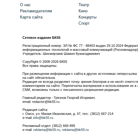
О нас
Театр
Рекламодателям
Кино
Карта сайта
Концерты
Спорт
Сетевое издание БК55
Регистрационный номер: ЭЛ № ФС 77 - 88403 выдан 29.10.2024 Федерал
информационных технологий и массовый коммуникаций (Роскомнадзор
Учредитель: Шихмирзаев Шамил Кумагаджиевич
CopyRight © 2008-2026 БК55
Все права защищены.
При размещении информации с сайта в других источниках гиперссылка
на сайт обязательна.
Редакция не всегда разделяет точку зрения блогеров и не несёт ответст
комментариев на сайте. Перепечатка материалов и использование их в 
СМИ, возможны только с письменного разрешения редакции.
Главный редактор - Грязнов Георгий Игоревич.
email: redactor@bk55.ru
Редакция сайта:
г. Омск, ул. Малая Ивановская, д. 47, тел.: (3812) 667-214
e-mail:
info@bk55.ru
Рекламный отдел: (3812) 666-895
e-mail:
reklama@bk55.ru
,
reklama@bk55.ru