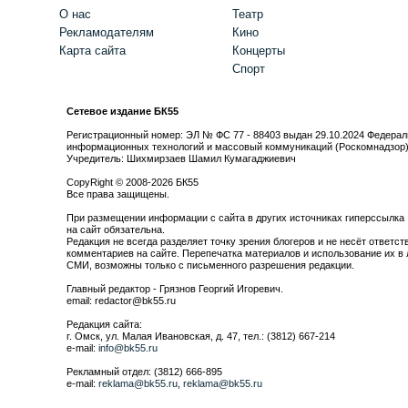
О нас
Театр
Рекламодателям
Кино
Карта сайта
Концерты
Спорт
Сетевое издание БК55
Регистрационный номер: ЭЛ № ФС 77 - 88403 выдан 29.10.2024 Федерал
информационных технологий и массовый коммуникаций (Роскомнадзор
Учредитель: Шихмирзаев Шамил Кумагаджиевич
CopyRight © 2008-2026 БК55
Все права защищены.
При размещении информации с сайта в других источниках гиперссылка
на сайт обязательна.
Редакция не всегда разделяет точку зрения блогеров и не несёт ответст
комментариев на сайте. Перепечатка материалов и использование их в 
СМИ, возможны только с письменного разрешения редакции.
Главный редактор - Грязнов Георгий Игоревич.
email: redactor@bk55.ru
Редакция сайта:
г. Омск, ул. Малая Ивановская, д. 47, тел.: (3812) 667-214
e-mail:
info@bk55.ru
Рекламный отдел: (3812) 666-895
e-mail:
reklama@bk55.ru
,
reklama@bk55.ru